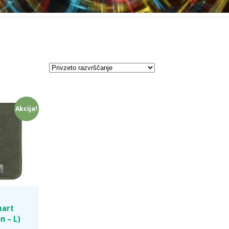
Akcija!
mart
n – L)