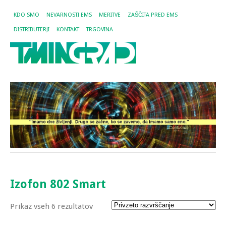
KDO SMO
NEVARNOSTI EMS
MERITVE
ZAŠČITA PRED EMS
DISTRIBUTERJI
KONTAKT
TRGOVINA
Izofon 802 Smart
Prikaz vseh 6 rezultatov