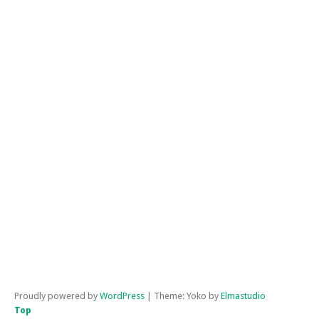
OK
KA
RA
ZA
BA
ZA
FOL
ZA
OK
ZA
TA
ZA
ETU
ZA
MO
ZA
TE
MA
Proudly powered by
WordPress
|
Theme: Yoko by
Elmastudio
Top