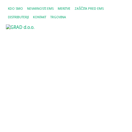
KDO SMO
NEVARNOSTI EMS
MERITVE
ZAŠČITA PRED EMS
DISTRIBUTERJI
KONTAKT
TRGOVINA
O
e
p
K
0
Ok
el
po
ki
zm
el